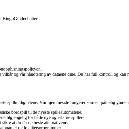
ll
Bingo
Guider
Lotteri
sonopplysningspolicyen.
e vilkår og vår håndtering av dataene dine. Du har full kontroll og kan 
ste spillmulighetene. Vår hjemmeside fungerer som en pålitelig guide i
assiske bordspill til de nyeste spilleautomatene.
ne tilgjengelig for både nye og erfarne spillere.
sikre at du får de beste alternativene.
kampanjer og lojalitetsprogrammer.