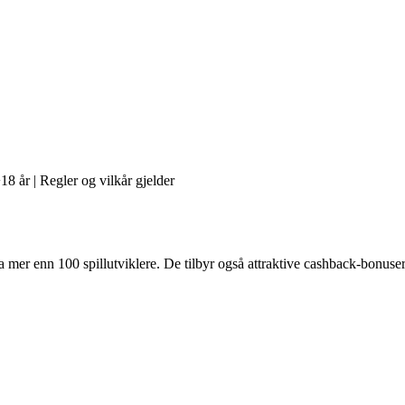
18 år | Regler og vilkår gjelder
a mer enn 100 spillutviklere. De tilbyr også attraktive cashback-bonuser 