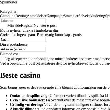
Spillmester
Kategorier
Gambling
Betting
Anmeldelser
Kampanjer
Strategier
Selvekskludering
Spi
Min side
Register
Nyheter e-post
Motta nyheter direkte i innboksen din
Gode ​​tips. Ingen spam. Bare nyttig kunnskap - gratis.
Din e-postadresse
Bli med oss
Jeg aksepterer at opplysningene mine håndteres i samsvar med per
Ved å oppgi din e-post og registrere deg for nyhetsbrevet godtar du vår
Beste casino
Som bonusjæger er det avgjørende å ha tilgang til informasjon om de be
Omfattende spillutvalg:
Utforsk et variert tilbud av spill, fra kl
Eksklusive bonusser:
Få oversikt over de mest attraktive bonuse
Grundig vurdering:
Vi vurderer og sammenligner casinoer for å 
Aktuelle tilbud:
Alltid oppdatert informasjon om spesialtilbud, 