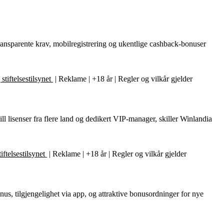
transparente krav, mobilregistrering og ukentlige cashback-bonuser
 stiftelsestilsynet
| Reklame | +18 år | Regler og vilkår gjelder
l lisenser fra flere land og dedikert VIP-manager, skiller Winlandia
tiftelsestilsynet
| Reklame | +18 år | Regler og vilkår gjelder
us, tilgjengelighet via app, og attraktive bonusordninger for nye