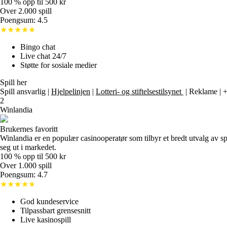
100 % opp til 500 kr
Over 2.000 spill
Poengsum: 4.5
Bingo chat
Live chat 24/7
Støtte for sosiale medier
Spill her
Spill ansvarlig |
Hjelpelinjen
|
Lotteri- og stiftelsestilsynet
| Reklame | +
2
Winlandia
Brukernes favoritt
Winlandia er en populær casinooperatør som tilbyr et bredt utvalg av sp
seg ut i markedet.
100 % opp til 500 kr
Over 1.000 spill
Poengsum: 4.7
God kundeservice
Tilpassbart grensesnitt
Live kasinospill