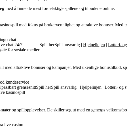
 deg med å finne de mest fordelaktige spillene og tilbudene online.
v kasinospill med fokus på brukervennlighet og attraktive bonuser. Med 
ingo chat
ive chat 24/7
Spill her
Spill ansvarlig |
Hjelpelinjen
|
Lotteri- og
tøtte for sosiale medier
ill med attraktive bonuser og kampanjer. Med ukentlige bonustilbud, spil
od kundeservice
ilpassbart grensesnitt
Spill her
Spill ansvarlig |
Hjelpelinjen
|
Lotteri- og s
ive kasinospill
mater og spillopplevelser. De skiller seg ut med en generøs velkomstbon
ra live casino