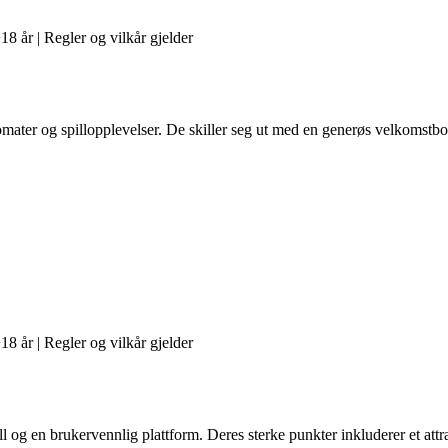
18 år | Regler og vilkår gjelder
mater og spillopplevelser. De skiller seg ut med en generøs velkomstbon
18 år | Regler og vilkår gjelder
og en brukervennlig plattform. Deres sterke punkter inkluderer et attrak