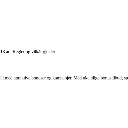
18 år | Regler og vilkår gjelder
ill med attraktive bonuser og kampanjer. Med ukentlige bonustilbud, spil