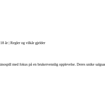
18 år | Regler og vilkår gjelder
casinospill med fokus på en brukervennlig opplevelse. Deres unike salgs