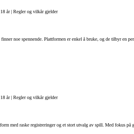
18 år | Regler og vilkår gjelder
ltid finner noe spennende. Plattformen er enkel å bruke, og de tilbyr en
18 år | Regler og vilkår gjelder
orm med raske registreringer og et stort utvalg av spill. Med fokus på 