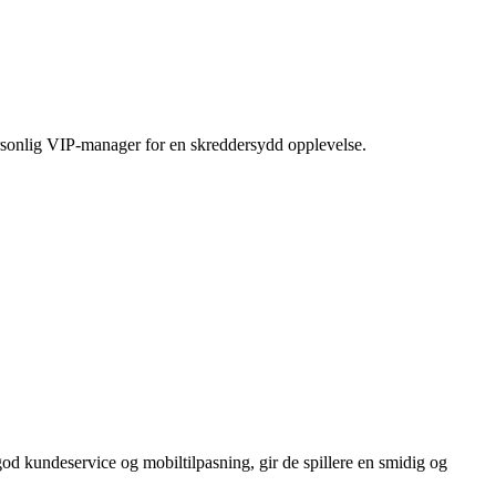
 personlig VIP-manager for en skreddersydd opplevelse.
god kundeservice og mobiltilpasning, gir de spillere en smidig og