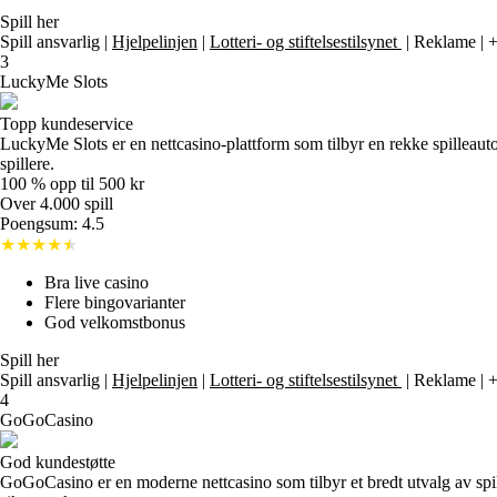
Spill her
Spill ansvarlig |
Hjelpelinjen
|
Lotteri- og stiftelsestilsynet
| Reklame | +
3
LuckyMe Slots
Topp kundeservice
LuckyMe Slots er en nettcasino-plattform som tilbyr en rekke spilleauto
spillere.
100 % opp til 500 kr
Over 4.000 spill
Poengsum: 4.5
Bra live casino
Flere bingovarianter
God velkomstbonus
Spill her
Spill ansvarlig |
Hjelpelinjen
|
Lotteri- og stiftelsestilsynet
| Reklame | +
4
GoGoCasino
God kundestøtte
GoGoCasino er en moderne nettcasino som tilbyr et bredt utvalg av spill 