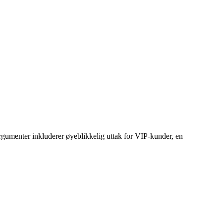
argumenter inkluderer øyeblikkelig uttak for VIP-kunder, en