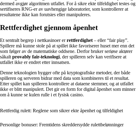
dermed avgjør algoritmen utfallet. For å sikre ekte tilfeldighet testes og
sertifiseres RNG-er av uavhengige laboratorier, som kontrollerer at
resultatene ikke kan forutsies eller manipuleres.
Rettferdighet gjennom åpenhet
Et sentralt begrep i nettkasinoer er
rettferdighet
– eller “fair play”.
Spillere må kunne stole på at spillet ikke favoriserer huset mer enn det
som følger av de matematiske oddsene. Derfor bruker seriøse aktører
såkalt
provably fair-teknologi
, der spilleren selv kan verifisere at
utfallet ikke er endret etter innsatsen.
Denne teknologien bygger ofte på kryptografiske metoder, der både
spilleren og serveren bidrar med data som kombineres til et resultat.
Etter spillet kan spilleren kontrollere at dataene stemmer, og at utfallet
ikke er blitt manipulert. Det gir en form for digital åpenhet som minner
om å kunne se kulen rulle i et fysisk casino.
Rettferdig rulett: Reglene som sikrer ekte åpenhet og tilfeldighet
Personlige bonuser: Fremtidens skreddersydde rulettbelønninger