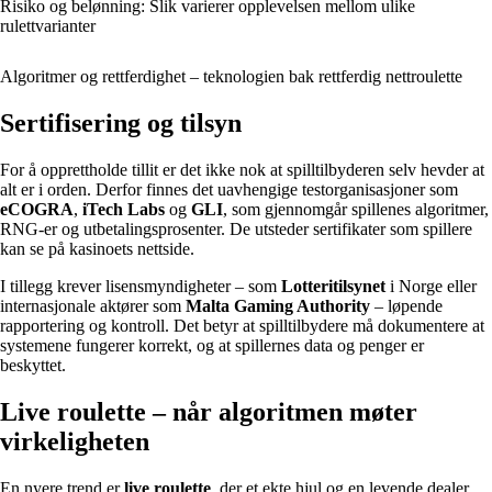
Risiko og belønning: Slik varierer opplevelsen mellom ulike
rulettvarianter
Algoritmer og rettferdighet – teknologien bak rettferdig nettroulette
Sertifisering og tilsyn
For å opprettholde tillit er det ikke nok at spilltilbyderen selv hevder at
alt er i orden. Derfor finnes det uavhengige testorganisasjoner som
eCOGRA
,
iTech Labs
og
GLI
, som gjennomgår spillenes algoritmer,
RNG-er og utbetalingsprosenter. De utsteder sertifikater som spillere
kan se på kasinoets nettside.
I tillegg krever lisensmyndigheter – som
Lotteritilsynet
i Norge eller
internasjonale aktører som
Malta Gaming Authority
– løpende
rapportering og kontroll. Det betyr at spilltilbydere må dokumentere at
systemene fungerer korrekt, og at spillernes data og penger er
beskyttet.
Live roulette – når algoritmen møter
virkeligheten
En nyere trend er
live roulette
, der et ekte hjul og en levende dealer