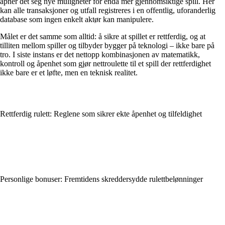
åpner det seg nye muligheter for enda mer gjennomsiktige spill. Her
kan alle transaksjoner og utfall registreres i en offentlig, uforanderlig
database som ingen enkelt aktør kan manipulere.
Målet er det samme som alltid: å sikre at spillet er rettferdig, og at
tilliten mellom spiller og tilbyder bygger på teknologi – ikke bare på
tro. I siste instans er det nettopp kombinasjonen av matematikk,
kontroll og åpenhet som gjør nettroulette til et spill der rettferdighet
ikke bare er et løfte, men en teknisk realitet.
Rettferdig rulett: Reglene som sikrer ekte åpenhet og tilfeldighet
Personlige bonuser: Fremtidens skreddersydde rulettbelønninger