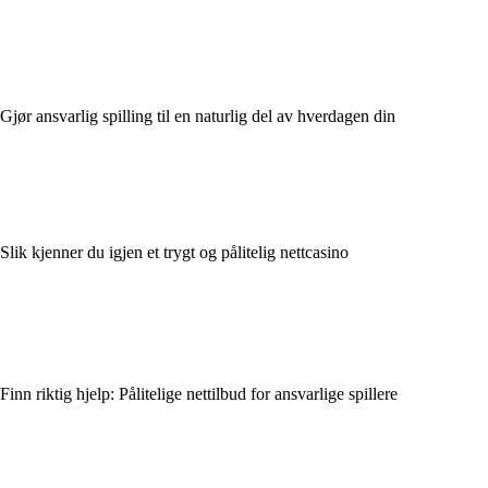
Gjør ansvarlig spilling til en naturlig del av hverdagen din
Slik kjenner du igjen et trygt og pålitelig nettcasino
Finn riktig hjelp: Pålitelige nettilbud for ansvarlige spillere