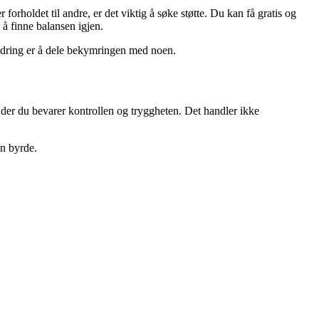
rholdet til andre, er det viktig å søke støtte. Du kan få gratis og
l å finne balansen igjen.
 endring er å dele bekymringen med noen.
, der du bevarer kontrollen og tryggheten. Det handler ikke
en byrde.