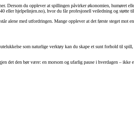
. Dersom du opplever at spillingen påvirker økonomien, humøret eller fo
0 eller hjelpelinjen.no), hvor du får profesjonell veiledning og støtte ti
ke står alene med utfordringen. Mange opplever at det første steget mot
vutelukkelse som naturlige verktøy kan du skape et sunt forhold til spill
igjen det den bør være: en morsom og ufarlig pause i hverdagen – ikke 