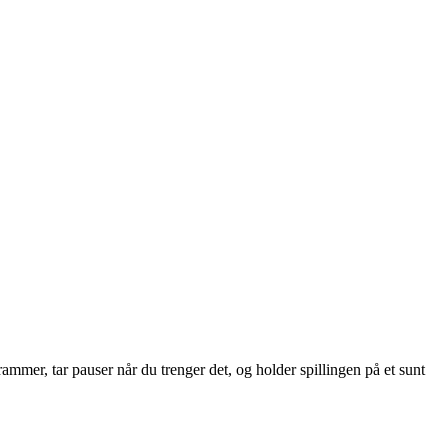
mmer, tar pauser når du trenger det, og holder spillingen på et sunt