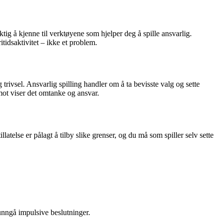
ig å kjenne til verktøyene som hjelper deg å spille ansvarlig.
itidsaktivitet – ikke et problem.
trivsel. Ansvarlig spilling handler om å ta bevisste valg og sette
imot viser det omtanke og ansvar.
llatelse er pålagt å tilby slike grenser, og du må som spiller selv sette
å unngå impulsive beslutninger.