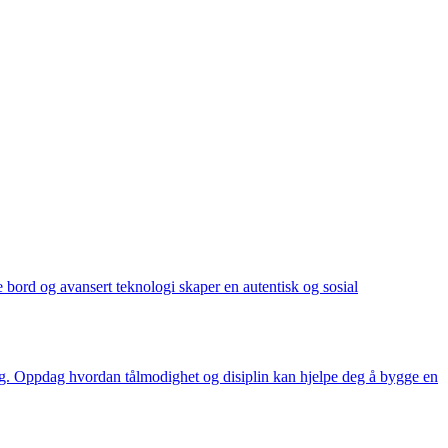
ve bord og avansert teknologi skaper en autentisk og sosial
ing. Oppdag hvordan tålmodighet og disiplin kan hjelpe deg å bygge en