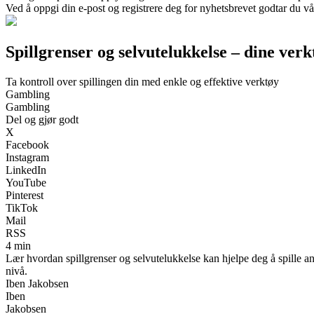
Ved å oppgi din e-post og registrere deg for nyhetsbrevet godtar du vå
Spillgrenser og selvutelukkelse – dine verk
Ta kontroll over spillingen din med enkle og effektive verktøy
Gambling
Gambling
Del og gjør godt
X
Facebook
Instagram
LinkedIn
YouTube
Pinterest
TikTok
Mail
RSS
4 min
Lær hvordan spillgrenser og selvutelukkelse kan hjelpe deg å spille an
nivå.
Iben Jakobsen
Iben
Jakobsen