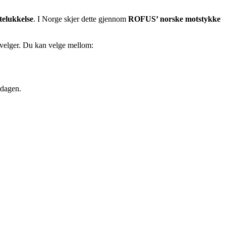
telukkelse
. I Norge skjer dette gjennom
ROFUS’ norske motstykke
du velger. Du kan velge mellom:
rdagen.