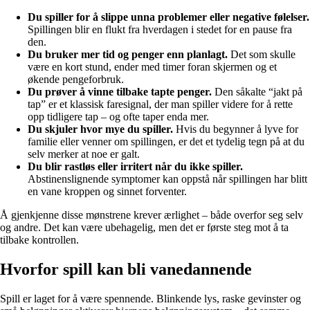
Du spiller for å slippe unna problemer eller negative følelser.
Spillingen blir en flukt fra hverdagen i stedet for en pause fra
den.
Du bruker mer tid og penger enn planlagt.
Det som skulle
være en kort stund, ender med timer foran skjermen og et
økende pengeforbruk.
Du prøver å vinne tilbake tapte penger.
Den såkalte “jakt på
tap” er et klassisk faresignal, der man spiller videre for å rette
opp tidligere tap – og ofte taper enda mer.
Du skjuler hvor mye du spiller.
Hvis du begynner å lyve for
familie eller venner om spillingen, er det et tydelig tegn på at du
selv merker at noe er galt.
Du blir rastløs eller irritert når du ikke spiller.
Abstinenslignende symptomer kan oppstå når spillingen har blitt
en vane kroppen og sinnet forventer.
Å gjenkjenne disse mønstrene krever ærlighet – både overfor seg selv
og andre. Det kan være ubehagelig, men det er første steg mot å ta
tilbake kontrollen.
Hvorfor spill kan bli vanedannende
Spill er laget for å være spennende. Blinkende lys, raske gevinster og