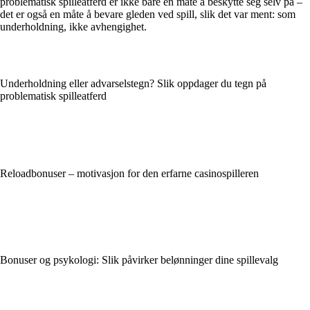
problematisk spilleatferd er ikke bare en måte å beskytte seg selv på –
det er også en måte å bevare gleden ved spill, slik det var ment: som
underholdning, ikke avhengighet.
Underholdning eller advarselstegn? Slik oppdager du tegn på
problematisk spilleatferd
Reloadbonuser – motivasjon for den erfarne casinospilleren
Bonuser og psykologi: Slik påvirker belønninger dine spillevalg