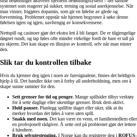
små belønninger aktiverer hjernens belønningssystem – det samme
systemet som reagerer på sukker, trening og sosial anerkjennelse. Når
man vinner, frigjøres dopamin, som gir en følelse av glede og
forventning. Problemet oppstår når hjernen begynner å søke denne
følelsen igjen og igjen, uavhengig av konsekvensene.
Nettspill og casinoer gjør det ekstra lett å bli fanget. De er tilgjengelige
døgnet rundt, og tap føles ofte mindre virkelige fordi de bare er tall på
en skjerm. Det kan skape en illusjon av kontroll, selv når man mister
den.
Slik tar du kontrollen tilbake
Hvis du kjenner deg igjen i noen av faresignalene, finnes det heldigvis
hjelp å få. Det handler ikke om å forby all underholdning, men om å
skape sunne rammer for den.
Sett grenser for tid og penger.
Mange spillsider tilbyr verktøy
for å sette daglige eller ukentlige grenser. Bruk dem aktivt.
Hold pauser.
Planlegg spillfrie dager eller uker, slik at du
merker hvordan det føles å være uten spill.
Snakk med noen.
Det kan være en venn, et familiemedlem eller
en profesjonell rådgiver. Å sette ord på problemet gjør det lettere
å håndtere.
Bruk selvutestenging.
I Norge kan du registrere deg i
ROFUS
-