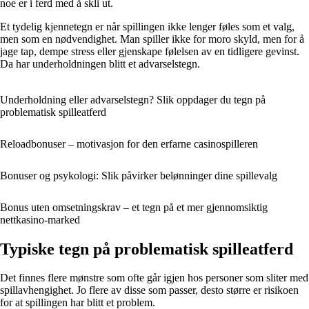
noe er i ferd med å skli ut.
Et tydelig kjennetegn er når spillingen ikke lenger føles som et valg,
men som en nødvendighet. Man spiller ikke for moro skyld, men for å
jage tap, dempe stress eller gjenskape følelsen av en tidligere gevinst.
Da har underholdningen blitt et advarselstegn.
Underholdning eller advarselstegn? Slik oppdager du tegn på
problematisk spilleatferd
Reloadbonuser – motivasjon for den erfarne casinospilleren
Bonuser og psykologi: Slik påvirker belønninger dine spillevalg
Bonus uten omsetningskrav – et tegn på et mer gjennomsiktig
nettkasino-marked
Typiske tegn på problematisk spilleatferd
Det finnes flere mønstre som ofte går igjen hos personer som sliter med
spillavhengighet. Jo flere av disse som passer, desto større er risikoen
for at spillingen har blitt et problem.