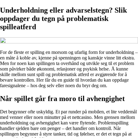
Underholdning eller advarselstegn? Slik
oppdager du tegn på problematisk
spilleatferd
For de fleste er spilling en morsom og ufarlig form for underholdning –
en måte å koble av, kjenne på spenningen og kanskje vinne litt ekstra.
Men for noen kan spillingen ta overhånd og utvikle seg til et problem
som påvirker både økonomi, relasjoner og psykisk helse. Å kunne
skille mellom sunt spill og problematisk atferd er avgjørende for å
bevare kontrollen. Her får du en guide til hvordan du kan oppdage
faresignalene – hos deg selv eller noen du bryr deg om.
Når spillet går fra moro til avhengighet
Det begynner ofte uskyldig. Et par runder på mobilen, et lite veddemål
med venner eller noen minutter på et nettcasino. Men grensen mellom
underholdning og avhengighet kan være flytende. Problemspilling
handler sjelden bare om penger – det handler om kontroll. Når
spillingen begynner å styre tanker, tid og følelser, er det et tegn på at